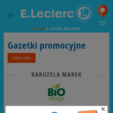
MAIN NAVIGATION
ZMIEŃ
SKLEP
E. LECLERC
RACIBÓRZ
JESTEŚ W:
Gazetki promocyjne
Zmień sklep
KARUZELA MAREK
×