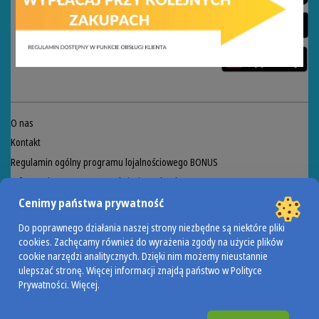
O nas
Kontakt
Regulamin ogólny programu lojalnościowego BONUS
Informacja na temat sprzedaży żywych ryb
Przeciwdziałanie marnowaniu żywności
Cenimy państwa prywatność
Regulamin akcji Valdinox
Do poprawnego działania naszej strony niezbędne są niektóre pliki
cookies. Zachęcamy również do wyrażenia zgody na użycie plików
cookie narzędzi analitycznych. Dzięki nim możemy nieustannie
POWERED BY
ulepszać stronę. Więcej informacji znajdą państwo w Polityce
Prywatności.
Więcej
.