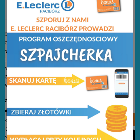
KONTAKT
O nas
Centrala
Nieruchomości
Logistyka SCAWAR
Marka własna
Gazetki
Aktualności
Znajdź nas:
Kontakt
Aplikacja
Kontakt dla mediów
Polityka prywatności