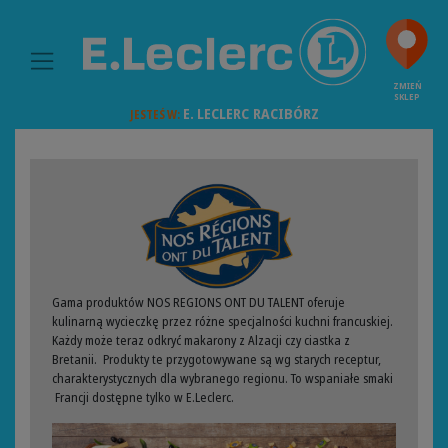
MAIN NAVIGATION
ZMIEŃ
SKLEP
E. LECLERC
RACIBÓRZ
JESTEŚ W:
Gama produktów NOS REGIONS ONT DU TALENT oferuje
kulinarną wycieczkę przez różne specjalności kuchni francuskiej.
Każdy może teraz odkryć makarony z Alzacji czy ciastka z
Bretanii. Produkty te przygotowywane są wg starych receptur,
charakterystycznych dla wybranego regionu. To wspaniałe smaki
Francji dostępne tylko w E.Leclerc.