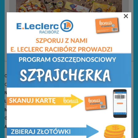
×
KONTAKT
O nas
Centrala
Nieruchomości
Logistyka SCAWAR
Marka własna
Gazetki
Aktualności